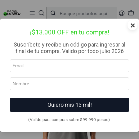
📦 Envío Gratis desde $99.990 — Entrega en RM el mismo día
🔥
Compra

antes de las 12:00 hrs (día hábil) y recibe hoy mismo.
r
×
Inicio
Ropa
Hombre
Poleras
Polera Hombre Tempo Advanced T-Shirt Gris Medio Vulcano
¡$13.000 OFF en tu compra!
Suscríbete y recibe un código para ingresar al
final de tu compra. Valido por todo julio 2026
Quiero mis 13 mil!
(Valido para compras sobre $99.990 pesos).