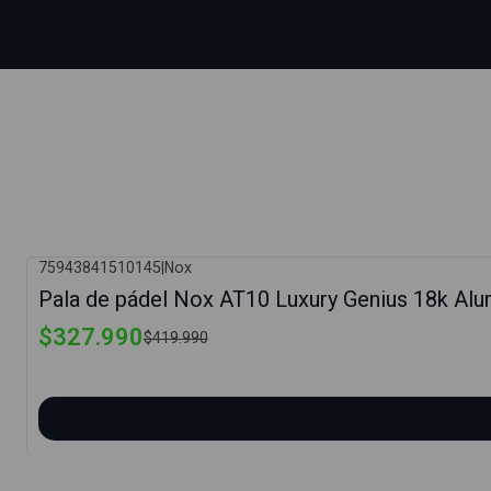
75943841510145
|
Nox
-22%
Pala de pádel Nox AT10 Luxury Genius 18k Alu
$327.990
$419.990