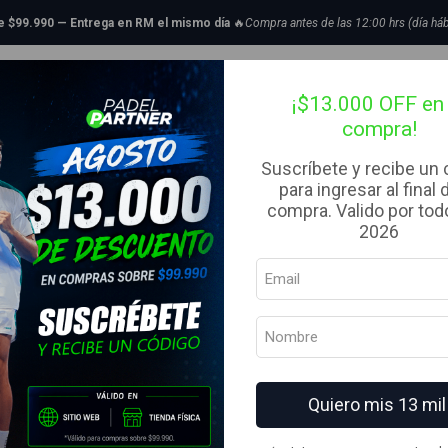
Categoria
Avanzado
Pala de pádel Nox AT10 Luxury Genius Attack 18k Al
de $99.990 — Entrega en RM el mismo día
🔥
Compra antes de las 12:00 hrs (día háb
tillas de Padel
Bolsos
Complementos
Ropa
Liquidaci
|
Pala de páde
¡$13.000 OFF en 
compra!
Attack 18k A
Suscríbete y recibe un
5.0
1 reseña
para ingresar al final 
compra. Valido por todo
AGREG
2026
Cantidad
Agregar a la lista de fav
Quiero mis 13 mil
Mostrar stock de ubicacion