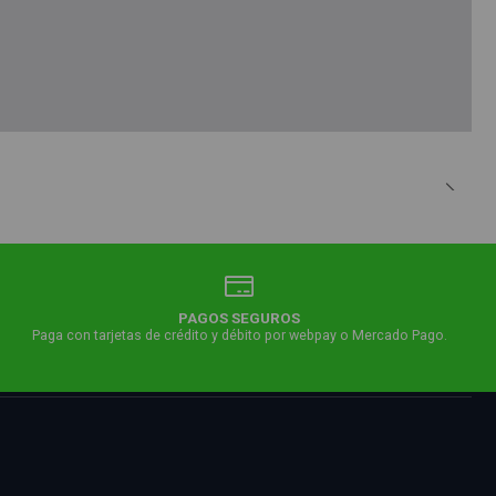
PAGOS SEGUROS
Paga con tarjetas de crédito y débito por webpay o Mercado Pago.