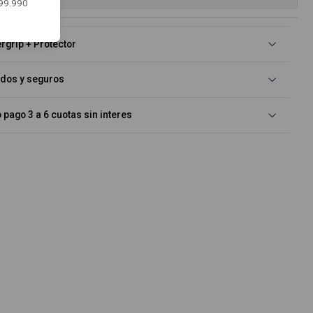
$99.990
rgrip + Protector
idos y seguros
pago 3 a 6 cuotas sin interes