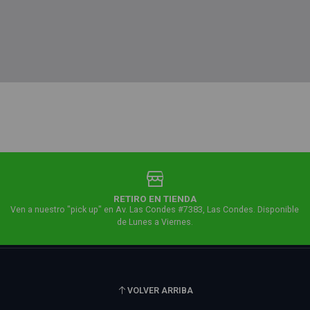
RETIRO EN TIENDA
Ven a nuestro "pick up" en Av. Las Condes #7383, Las Condes. Disponible
de Lunes a Viernes.
VOLVER ARRIBA