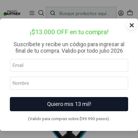
📦 Envío Gratis desde $99.990 — Entrega en RM el mismo día
🔥
Compra

antes de las 12:00 hrs (día hábil) y recibe hoy mismo.
r
×
Inicio
Palas de Padel
Categoria
Avanzado
Pala de pádel Hirostar Alien Pro Tolito Aguirre 2026
¡$13.000 OFF en tu compra!
Suscríbete y recibe un código para ingresar al
final de tu compra. Valido por todo julio 2026
Quiero mis 13 mil!
(Valido para compras sobre $99.990 pesos).