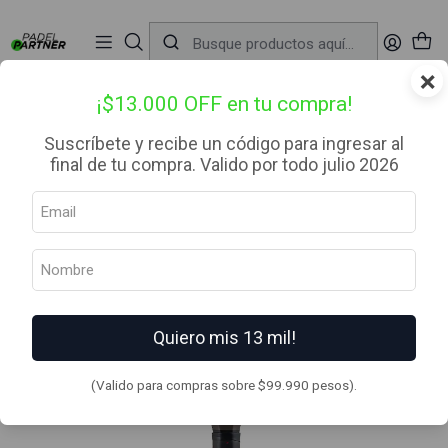
📦 Envío Gratis desde $99.990 — Entrega en RM el mismo día
🔥
Compra

antes de las 12:00 hrs (día hábil) y recibe hoy mismo.
r
×
Inicio
Palas de Padel
Categoria
Avanzado
Pala de pádel Head Coello Motion Negra Arturo Coello 2026
¡$13.000 OFF en tu compra!
Suscríbete y recibe un código para ingresar al
final de tu compra. Valido por todo julio 2026
Quiero mis 13 mil!
(Valido para compras sobre $99.990 pesos).