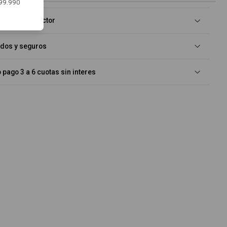
$99.990
rgrip + Protector
idos y seguros
pago 3 a 6 cuotas sin interes