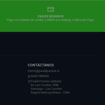
PAGOS SEGUROS
Paga con tarjetas de crédito y débito por webpay o Mercado Pago.
CONTÁCTANOS
info@padelpartner.cl
56927489005
Padel Partner address
Av Las Condes 7383
Santiago - Las Condes
Región Metropolitana - Chile