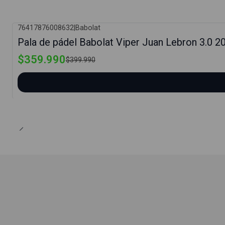
76417876008632
|
Babolat
-10%
Pala de pádel Babolat Viper Juan Lebron 3.0 2
$359.990
$399.990