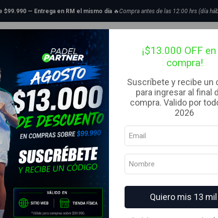
as de Padel
Categoria
Avanzado
Pala de pádel Babolat Veron Juan Lebr
de $99.990 — Entrega en RM el mismo día
🔥
Compra antes de las 12:00 hrs (día háb
tillas de Padel
Bolsos
Complementos
Ropa
Liquidaci
|
Pala de páde
¡$13.000 OFF en 
compra!
Lebron 3.0 2
Suscríbete y recibe un
para ingresar al final 
AGREG
compra. Valido por todo
Cantidad
2026
Agregar a la lista de fav
Quiero mis 13 mil
Mostrar stock de ubicacion