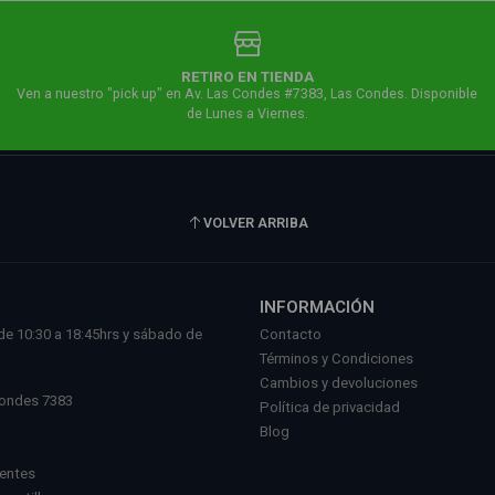
RETIRO EN TIENDA
Ven a nuestro "pick up" en Av. Las Condes #7383, Las Condes. Disponible
de Lunes a Viernes.
VOLVER ARRIBA
INFORMACIÓN
de 10:30 a 18:45hrs y sábado de
Contacto
.
Términos y Condiciones
l
Cambios y devoluciones
Condes 7383
Política de privacidad
Blog
uentes