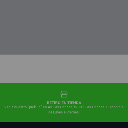
RETIRO EN TIENDA
Ven a nuestro "pick up" en Av. Las Condes #7383, Las Condes. Disponible
de Lunes a Viernes.