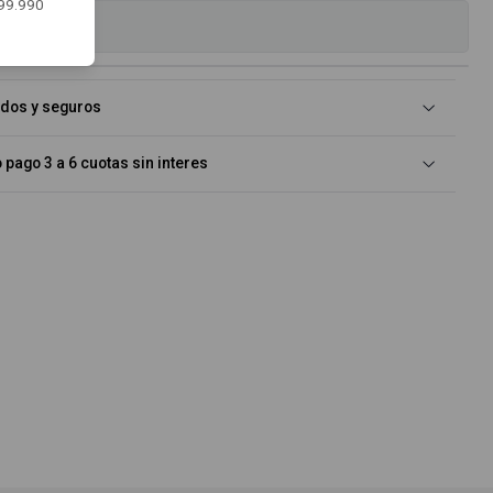
$99.990
es
idos y seguros
pago 3 a 6 cuotas sin interes