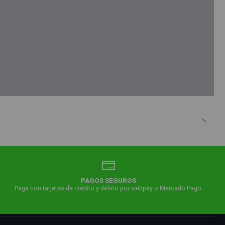
PAGOS SEGUROS
Paga con tarjetas de crédito y débito por webpay o Mercado Pago.