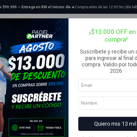
Inicio
Ropa
Calcetines
Joma Caletines Invisible Negros
de $99.990 — Entrega en RM el mismo día
🔥
Compra antes de las 12:00 hrs (día háb
|
tillas de Padel
Bolsos
Complementos
Ropa
Liquidaci
Joma Caletin
¡$13.000 OFF en 
compra!
TALLA
Suscríbete y recibe un
para ingresar al final 
35-38
39 - 42
43-46
compra. Valido por todo
MARCA
2026
Joma
COLOR
AGREG
Cantidad
Quiero mis 13 mil
Agregar a la lista de fav