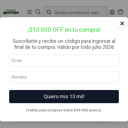
📦 Envío Gratis desde $99.990 — Entrega en RM el mismo día
🔥
Compra

antes de las 12:00 hrs (día hábil) y recibe hoy mismo.
r
×
Inicio
Complementos
Gift Cards
Gift Card $50.000 Padel Partner
¡$13.000 OFF en tu compra!
Suscríbete y recibe un código para ingresar al
final de tu compra. Valido por todo julio 2026
Quiero mis 13 mil!
(Valido para compras sobre $99.990 pesos).