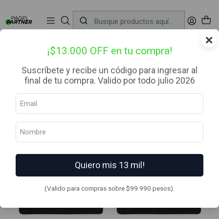
📦 Envío Gratis desde $99.990 — Entrega en RM el mismo día
🔥
Compra

antes de las 12:00 hrs (día hábil) y recibe hoy mismo.
r
×
Inicio
Complementos
Muñequeras
Babolat Muñequera Logo Jumbo Gris Aero
¡$13.000 OFF en tu compra!
Suscríbete y recibe un código para ingresar al
final de tu compra. Valido por todo julio 2026
Quiero mis 13 mil!
(Valido para compras sobre $99.990 pesos).