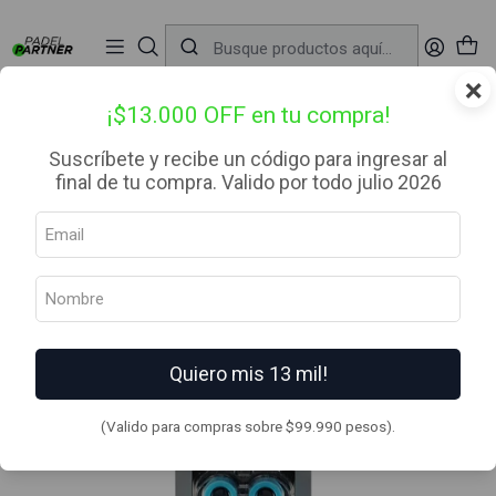
📦 Envío Gratis desde $99.990 — Entrega en RM el mismo día
🔥
Compra

antes de las 12:00 hrs (día hábil) y recibe hoy mismo.
r
×
Inicio
Complementos
Accesorios
Antivibrador Ease Vibe Bullpadel Azul
¡$13.000 OFF en tu compra!
Suscríbete y recibe un código para ingresar al
final de tu compra. Valido por todo julio 2026
Quiero mis 13 mil!
(Valido para compras sobre $99.990 pesos).