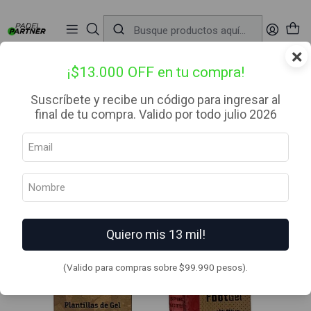
📦 Envío Gratis desde $99.990 — Entrega en RM el mismo día
🔥
Compra

antes de las 12:00 hrs (día hábil) y recibe hoy mismo.
r
×
Inicio
Complementos
Plantillas
Plantilla Footgel Tácticas
¡$13.000 OFF en tu compra!
Suscríbete y recibe un código para ingresar al
final de tu compra. Valido por todo julio 2026
Quiero mis 13 mil!
(Valido para compras sobre $99.990 pesos).