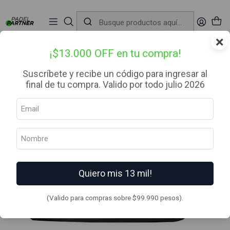
📦 Envío Gratis desde $99.990 — Entrega en RM el mismo día
🔥
Compra

antes de las 12:00 hrs (día hábil) y recibe hoy mismo.
r
×
Inicio
Bolsos
Paleteros
Paletero de pádel Adidas Tour Bronze 2026 Bronze/Orange
¡$13.000 OFF en tu compra!
Suscríbete y recibe un código para ingresar al
final de tu compra. Valido por todo julio 2026
Quiero mis 13 mil!
(Valido para compras sobre $99.990 pesos).