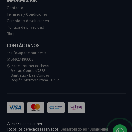
INFORMACIÓN
Contacto
Términos y Condiciones
Cambios y devoluciones
Política de privacidad
Blog
CONTÁCTANOS
info@padelpartner.cl
56927489005
Padel Partner address
Av Las Condes 7383
Santiago - Las Condes
Región Metropolitana - Chile
2026 Padel Partner.
Todos los derechos reservados.
Desarrollado por Jumpseller
.